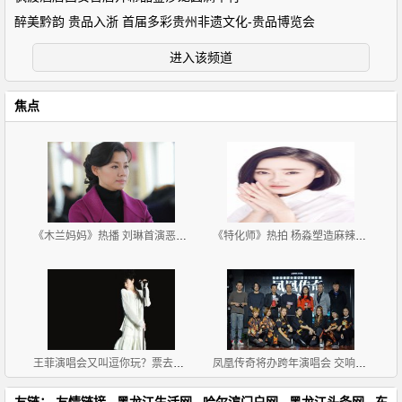
醉美黔韵 贵品入浙 首届多彩贵州非遗文化-贵品博览会
进入该频道
焦点
《木兰妈妈》热播 刘琳首演恶女反派争议多
《特化师》热拍 杨淼塑造麻辣学员
王菲演唱会又叫逗你玩？票去哪买有多少张，你猜
凤凰传奇将办跨年演唱会 交响乐搭配广场舞
友链：
友情链接
黑龙江生活网
哈尔滨门户网
黑龙江头条网
东