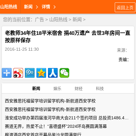
山阳热线
新闻
详情
返回上页
您的当前位置：
广告
>
山阳热线
>
新闻
>
老教师34年住18平米宿舍 捐40万遗产 去世3年房间一直
按原样保存
2016-11-25 11:30
来源：
责编：
新闻
娱乐
财经
科技
西安雅思托福留学培训留学机构-新航道西安学校
西安雅思托福留学培训留学机构-新航道西安学校
淮安成功举办第四届淮河华商大会211个签约项目 总投资1486.4亿元
赛道无界，热爱不止！“喜德盛杯”2024环岛赛圆满落幕
枫渡酒店西安首店开幕品鉴沙龙圆满举行