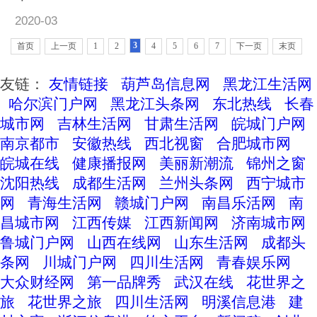
2020-03
3
首页
上一页
1
2
4
5
6
7
下一页
末页
友链：
友情链接
葫芦岛信息网
黑龙江生活网
哈尔滨门户网
黑龙江头条网
东北热线
长春
城市网
吉林生活网
甘肃生活网
皖城门户网
南京都市
安徽热线
西北视窗
合肥城市网
皖城在线
健康播报网
美丽新潮流
锦州之窗
沈阳热线
成都生活网
兰州头条网
西宁城市
网
青海生活网
赣城门户网
南昌乐活网
南
昌城市网
江西传媒
江西新闻网
济南城市网
鲁城门户网
山西在线网
山东生活网
成都头
条网
川城门户网
四川生活网
青春娱乐网
大众财经网
第一品牌秀
武汉在线
花世界之
旅
花世界之旅
四川生活网
明溪信息港
建